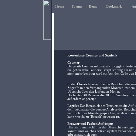
Home
Forum
Demo
Bookmark
An
Kostenloser Counter und Statistik
Counter
Der gratis Counter mit Statistik, Logging, Referr
Sie gehen dabei keinerlei Verpflichtung ein und 
nicht mehr benötigt wird einfach den Code von I
In der
Übersicht
sehen Sie die Besucher, die ger
Zugriffe in den Vergangenden Monaten, zudem noc
Übersicht über den laufenden Monat.
Die letzten 30 Referrer die 30 Top Suchbegriffe
außerdem angezeigt.
Logfiles
Das Herzstück des Trackers ist die Aufli
dem Webmaster die genaue Analyse der Besucher 
natürlich über Monate gespeichert, so dass man 
kann wer da zu "Besuch" gewesen ist.
Browser
und
Farben|Auflösung
Hier kann man schön in der Übersicht verfolgen
kommt und welches Betriebssystem verwendet wi
gibt es natürlich auch.