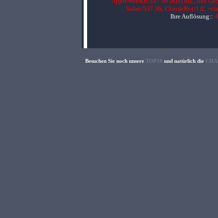
AppleWebKit/537.36 (KHTML, like Gec
Safari/537.36; ClaudeBot/1.0; +c
Ihre Auflösung::
4
Besuchen Sie noch unsere
TOP10
und natürlich die
CHA