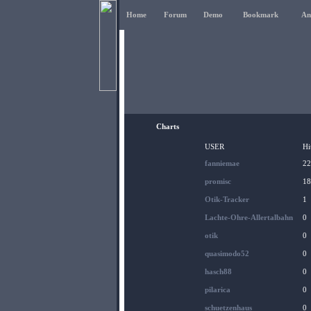
Home
Forum
Demo
Bookmark
An
Charts
USER
Hi
fanniemae
22
promisc
18
Otik-Tracker
1
Lachte-Ohre-Allertalbahn
0
otik
0
quasimodo52
0
hasch88
0
pilarica
0
schuetzenhaus
0