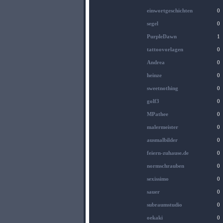
einwortgeschichten
0
segel
0
PurpleDawn
1
tattoovorlagen
0
Andrea
0
heinze
0
sweetnothing
0
golf3
0
MPathee
0
malermeister
0
ausmalbilder
0
feiern-zuhause.de
0
normschrauben
0
sexissimo
0
sauer
0
subraumstudio
0
oekaki
0