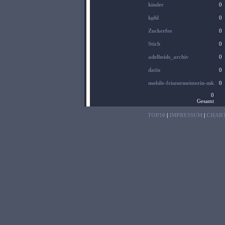
kinder
0
kphl
0
Zuckerfee
0
Stich
0
adelheids_archiv
0
datix
0
mobile-friseurmeisterin-mk
0
0
Gesamt
TOP10
|
IMPRESSUM
|
CHAR