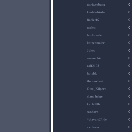
mwiwerbung
0
krabbelstube
0
fiedler07
0
malen
0
bonfiresde
0
katzenmaler
0
Jokes
0
cosmochic
0
ralf2103
0
hotelde
0
thainorbert
0
Otto_Kilpert
0
claus-helge
0
karl2006
0
sondoro
0
4players24.de
0
xxtherm
0